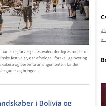
C
All
Kul
ditioner og farverige festivaler, der fejres med stor
nske festivaler, der afholdes i forskellige byer og
B
ektakulære og berømte arrangementer i landet.
inske guder og bringer…
ndskaber i Bolivia og