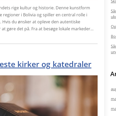
Sk
landets rige kultur og historie. Denne kunstform
Så
e regioner i Bolivia og spiller en central rolle i
uk
. Hvis du ønsker at opleve den autentiske
Op
r at gøre det på. Fra at besøge lokale markeder…
Bo
Så
un
ste kirker og katedraler
A
au
ma
ma