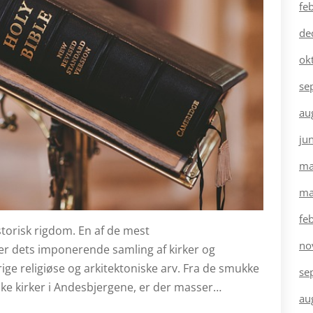
fe
de
ok
se
au
ju
ma
ma
fe
istorisk rigdom. En af de mest
no
r dets imponerende samling af kirker og
 rige religiøse og arkitektoniske arv. Fra de smukke
se
riske kirker i Andesbjergene, er der masser…
au