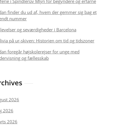
iferie i Spindlerův Mlýn for begyndere og erfarne
dan finder du ud af, hvem der gemmer sig bag et
endt nummer
levelser og seværdigheder i Barcelona
livia på ur-skiven: Historien om tid og tidszoner
dan foregår højskolerejser for unge med
dervisning og fællesskab
rchives
gust 2026
j 2026
rts 2026