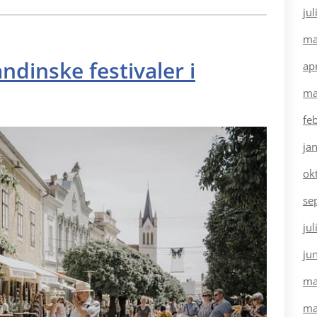
ju
ma
dinske festivaler i
ap
ma
fe
ja
ok
se
ju
ju
ma
ma