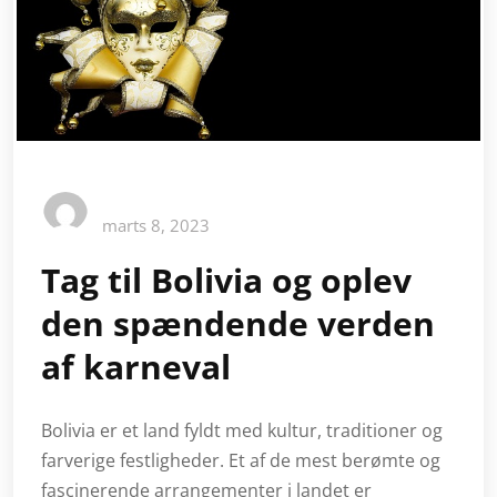
marts 8, 2023
Tag til Bolivia og oplev
den spændende verden
af ​​karneval
Bolivia er et land fyldt med kultur, traditioner og
farverige festligheder. Et af de mest berømte og
fascinerende arrangementer i landet er