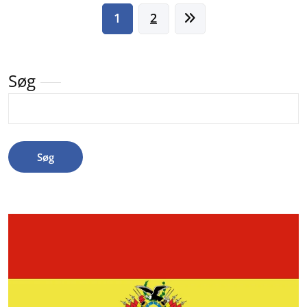
Indlægsinddeling
1
2
Søg
Søg